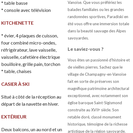
* table basse
Vanoise. Que vous préfériez les
* console avec télévision
balades familiales ou les grandes
randonnées sportives, Paradiski en
KITCHENETTE
été vous offre une immersion totale
dans la beauté sauvage des Alpes
* évier, 4 plaques de cuisson,
savoyardes.
four combiné micro-ondes,
Le saviez-vous ?
réfrigérateur, lave vaisselle,
vaisselle, cafetière électrique
Vous êtes un passionné d'histoire et
bouilloire, grille pain, torchon
de vieilles pierres. Sachez que le
* table, chaises
village de Champagny-en-Vanoise
fait en sorte de préserves son
CASIER À SKI
magnifique patrimoine architectural
exceptionnel, avec notamment son
Situé à côté de la réception au
église baroque Saint-Sigismond
départ de la navette en hiver.
construite au XVIIᵉ siècle. Son
EXTÉRIEUR
retable doré, classé monument
historique, témoigne de la richesse
Deux balcons, un au nord et un
artistique de la région savoyarde.